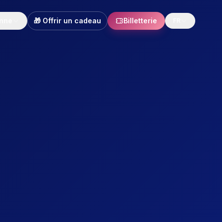
enne
🎁 Offrir un cadeau
Billetterie
FR