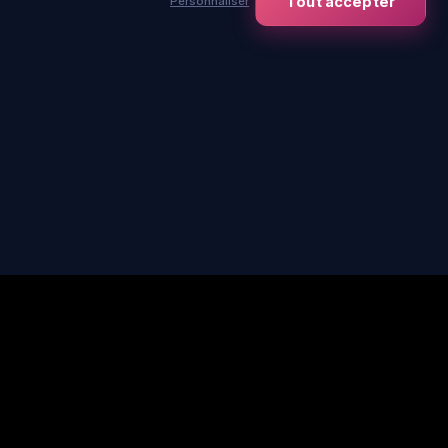
Tout accepter
Personnaliser
Nous contacter
Événements
contact@immersia-
Entreprise
experience.com
Scolaire
CSE
Carte cadeau
Nos sites
+
−