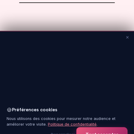
⏳ BIENTÔT
×
Salles d'expériences VR immersives qui vous offre des
🍪
Préférences cookies
voyage la ou personne n'a encore mis le pied. Vivez des
Nous utilisons des cookies pour mesurer notre audience et
aventures inoubliables, seul, en famille ou entre amis.
améliorer votre visite.
Politique de confidentialité
.