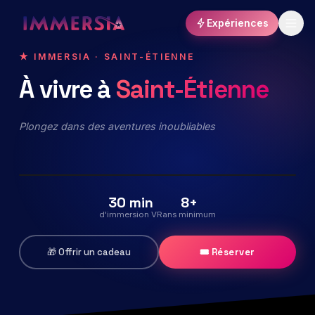
Expériences
★ IMMERSIA · SAINT-ÉTIENNE
À
vivre
à
Saint-Étienne
L'Écho de l'Univers
Exploration immersive en réalité virtuelle
Plongez dans des aventures inoubliables
Sortie : 10/2026
Rester informé
⏳ BIENTÔT
30 min
8+
d'immersion VR
ans minimum
🎁 Offrir un cadeau
🎟 Réserver