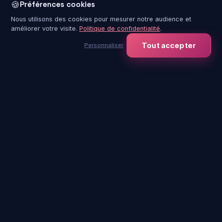
🍪
Préférences cookies
Nous utilisons des cookies pour mesurer notre audience et
améliorer votre visite.
Politique de confidentialité
.
Nous contacter
Événements
Tout accepter
Personnaliser
contact@immersia-
Entreprise
experience.com
Scolaire
CSE
Carte cadeau
Nos sites
+
−