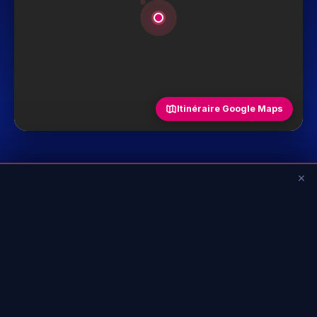
Itinéraire Google Maps
×
💡 Bon à savoir
+
Âge
+
Interdictions / restrictions
+
Accessibilité (PMR)
Voir toutes les questions fréquentes