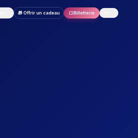
on
🎁 Offrir un cadeau
Billetterie
FR