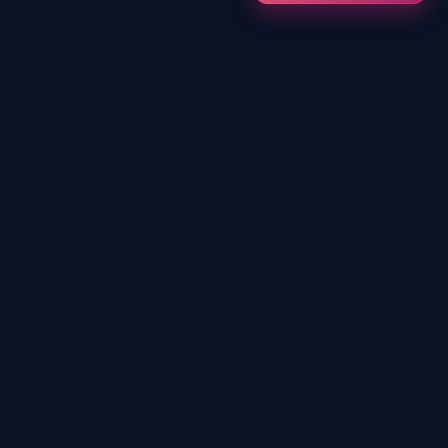
Nous contacter
Événements
Entreprise
25 Rue Professeur
Joseph Nicolas, 69008
Anniversaire
Lyon
Scolaire
contact@immersia-
CSE
experience.com
Carte cadeau
10h-19h le week-end, 14h-
19h du mercredi au
vendredi
Nos sites
+
−