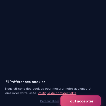
Salles d'expériences VR immersives qui vous offre des
voyage la ou personne n'a encore mis le pied. Vivez des
🍪
Préférences cookies
aventures inoubliables, seul, en famille ou entre amis.
Nous utilisons des cookies pour mesurer notre audience et
améliorer votre visite.
Politique de confidentialité
.
Tout accepter
Personnaliser